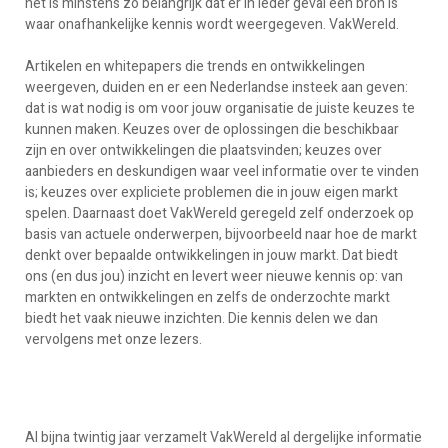
het is minstens zo belangrijk dat er in ieder geval één bron is
waar onafhankelijke kennis wordt weergegeven. VakWereld.
Artikelen en whitepapers die trends en ontwikkelingen
weergeven, duiden en er een Nederlandse insteek aan geven:
dat is wat nodig is om voor jouw organisatie de juiste keuzes te
kunnen maken. Keuzes over de oplossingen die beschikbaar
zijn en over ontwikkelingen die plaatsvinden; keuzes over
aanbieders en deskundigen waar veel informatie over te vinden
is; keuzes over expliciete problemen die in jouw eigen markt
spelen. Daarnaast doet VakWereld geregeld zelf onderzoek op
basis van actuele onderwerpen, bijvoorbeeld naar hoe de markt
denkt over bepaalde ontwikkelingen in jouw markt. Dat biedt
ons (en dus jou) inzicht en levert weer nieuwe kennis op: van
markten en ontwikkelingen en zelfs de onderzochte markt
biedt het vaak nieuwe inzichten. Die kennis delen we dan
vervolgens met onze lezers.
Al bijna twintig jaar verzamelt VakWereld al dergelijke informatie